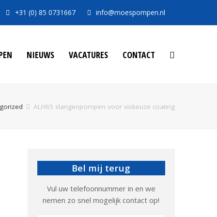
+31 (0) 85 0731667
info@moespompen.nl
PEN
NIEUWS
VACATURES
CONTACT
gorized
ALH65 slangenpompen voor viskeuze coating
Bel mij terug
Vul uw telefoonnummer in en we
nemen zo snel mogelijk contact op!