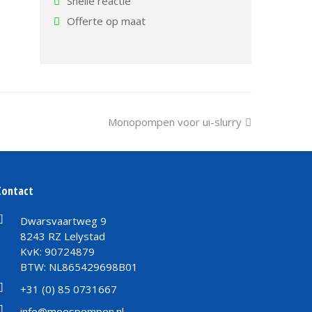
Snelle reactie
Offerte op maat
next
Monopompen voor ui-slurry
post:
Contact
Dwarsvaartweg 9
8243 RZ Lelystad
KvK: 90724879
BTW: NL865429698B01
+31 (0) 85 0731667
info@moespompen.nl