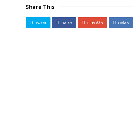
Share This
Tweet
Delen
Plus één
Delen