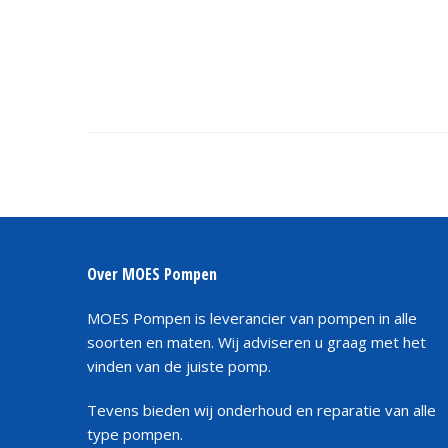
Over MOES Pompen
MOES Pompen is leverancier van pompen in alle
soorten en maten. Wij adviseren u graag met het
vinden van de juiste pomp.
Tevens bieden wij onderhoud en reparatie van alle
type pompen.