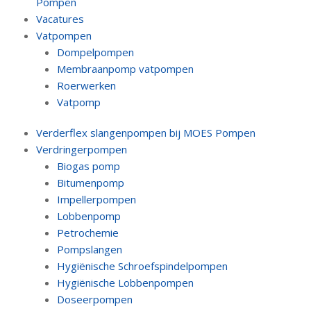
Pompen
Vacatures
Vatpompen
Dompelpompen
Membraanpomp vatpompen
Roerwerken
Vatpomp
Verderflex slangenpompen bij MOES Pompen
Verdringerpompen
Biogas pomp
Bitumenpomp
Impellerpompen
Lobbenpomp
Petrochemie
Pompslangen
Hygiënische Schroefspindelpompen
Hygiënische Lobbenpompen
Doseerpompen