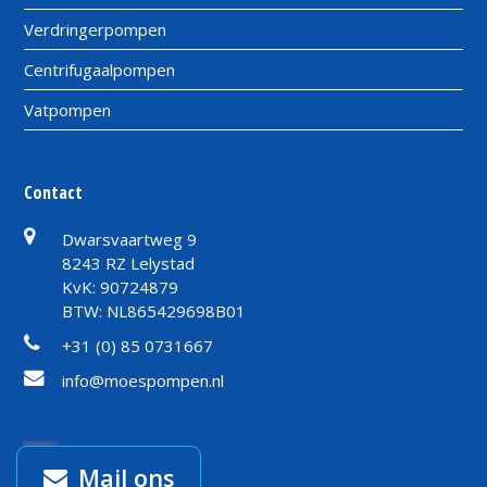
Verdringerpompen
Centrifugaalpompen
Vatpompen
Contact
Dwarsvaartweg 9
8243 RZ Lelystad
KvK: 90724879
BTW: NL865429698B01
+31 (0) 85 0731667
info@moespompen.nl
Facebook
Mail ons