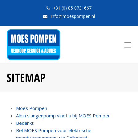
+31 (0) 85 0731667
info@moespompen.nl
O
Mo
M
SITEMAP
Moes Pompen
Albin slangenpomp vindt u bij MOES Pompen
Bedankt
Bel MOES Pompen voor elektrische
membraanpompen van Dellmeco!