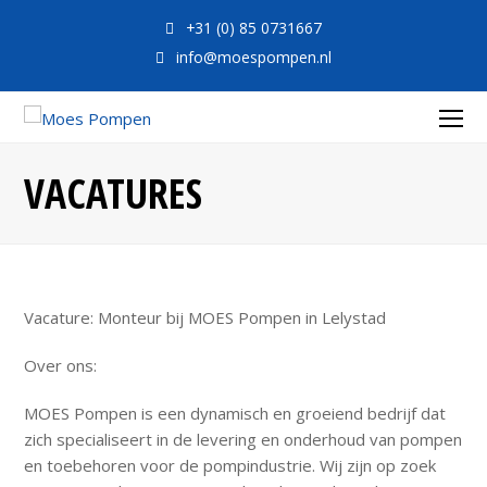
+31 (0) 85 0731667
info@moespompen.nl
O
Mo
VACATURES
M
Vacature: Monteur bij MOES Pompen in Lelystad
Over ons:
MOES Pompen is een dynamisch en groeiend bedrijf dat
zich specialiseert in de levering en onderhoud van pompen
en toebehoren voor de pompindustrie. Wij zijn op zoek