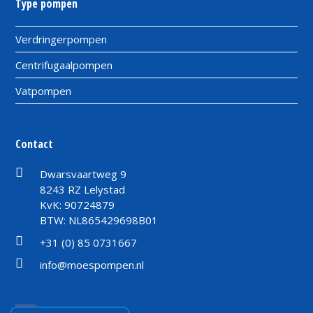
Type pompen
Verdringerpompen
Centrifugaalpompen
Vatpompen
Contact
Dwarsvaartweg 9
8243 RZ Lelystad
KvK: 90724879
BTW: NL865429698B01
+31 (0) 85 0731667
info@moespompen.nl