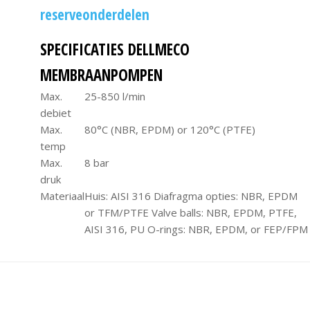
reserveonderdelen
SPECIFICATIES DELLMECO
MEMBRAANPOMPEN
Max.
25-850 l/min
debiet
Max.
80°C (NBR, EPDM) or 120°C (PTFE)
temp
Max.
8 bar
druk
Materiaal
Huis: AISI 316 Diafragma opties: NBR, EPDM
or TFM/PTFE Valve balls: NBR, EPDM, PTFE,
AISI 316, PU O-rings: NBR, EPDM, or FEP/FPM