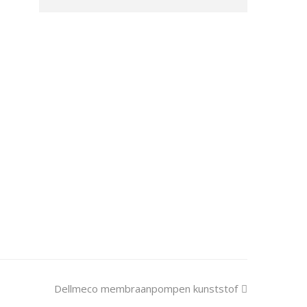
next
Dellmeco membraanpompen kunststof
post: