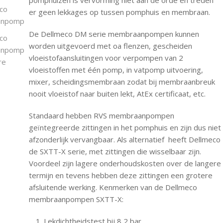
pomphuizen is vervorming niet aan de orde en treden
er geen lekkages op tussen pomphuis en membraan.
De Dellmeco DM serie membraanpompen kunnen
worden uitgevoerd met oa flenzen, gescheiden
vloeistofaansluitingen voor verpompen van 2
vloeistoffen met één pomp, in vatpomp uitvoering,
mixer, scheidingsmembraan zodat bij membraanbreuk
nooit vloeistof naar buiten lekt, AtEx certificaat, etc.
Standaard hebben RVS membraanpompen
geïntegreerde zittingen in het pomphuis en zijn dus niet
afzonderlijk vervangbaar. Als alternatief heeft Dellmeco
de SXTT-X serie, met zittingen die wisselbaar zijn.
Voordeel zijn lagere onderhoudskosten over de langere
termijn en tevens hebben deze zittingen een grotere
afsluitende werking. Kenmerken van de Dellmeco
membraanpompen SXTT-X:
Lekdichtheidstest bij 8,2 bar