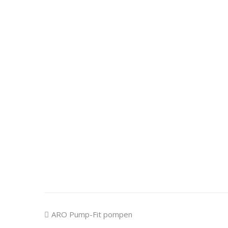
previous
ARO Pump-Fit pompen
post: