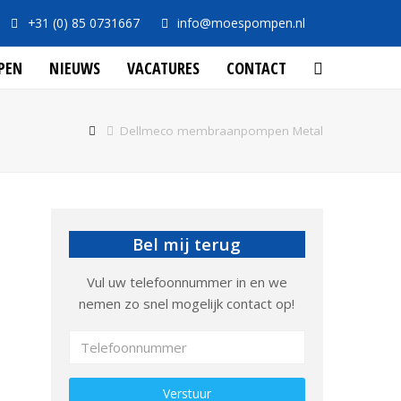
+31 (0) 85 0731667
info@moespompen.nl
PEN
NIEUWS
VACATURES
CONTACT
Dellmeco membraanpompen Metal
Bel mij terug
Vul uw telefoonnummer in en we
nemen zo snel mogelijk contact op!
Gelieve dit veld leeg te laten.