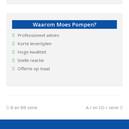
Waarom Moes Pompen?
Professioneel advies
Korte levertijden
Hoge kwaliteit
Snelle reactie
Offerte op maat
previous
next
B en BR serie
A-I en SD-I serie
post:
post: