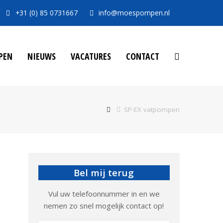
+31 (0) 85 0731667
info@moespompen.nl
PEN
NIEUWS
VACATURES
CONTACT
SP-EX vatpompen
Bel mij terug
Vul uw telefoonnummer in en we
nemen zo snel mogelijk contact op!