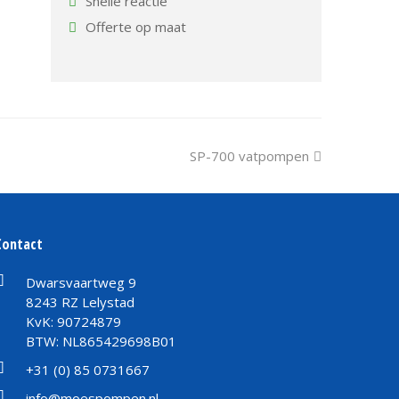
Snelle reactie
Offerte op maat
next
SP-700 vatpompen
post:
Contact
Dwarsvaartweg 9
8243 RZ Lelystad
KvK: 90724879
BTW: NL865429698B01
+31 (0) 85 0731667
info@moespompen.nl