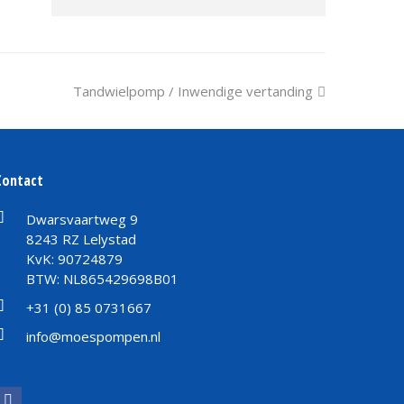
next
Tandwielpomp / Inwendige vertanding
post:
Contact
Dwarsvaartweg 9
8243 RZ Lelystad
KvK: 90724879
BTW: NL865429698B01
+31 (0) 85 0731667
info@moespompen.nl
Facebook