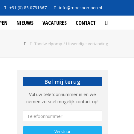
+31 (0) 85 0731667
info@moespompen.nl
PEN
NIEUWS
VACATURES
CONTACT
Tandwielpomp / Uitwendige vertanding
Bel mij terug
Vul uw telefoonnummer in en we
nemen zo snel mogelijk contact op!
Gelieve dit veld leeg te laten.