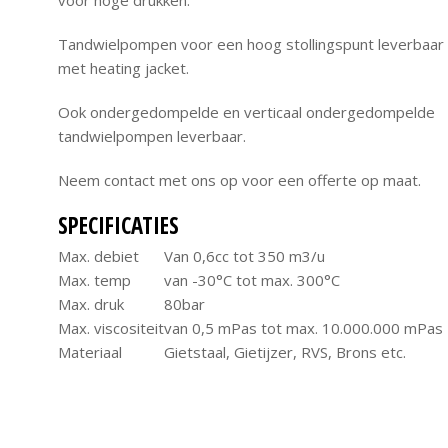
voor hoge drukken.
Tandwielpompen voor een hoog stollingspunt leverbaar
met heating jacket.
Ook ondergedompelde en verticaal ondergedompelde
tandwielpompen leverbaar.
Neem contact met ons op voor een offerte op maat.
SPECIFICATIES
Max. debiet
Van 0,6cc tot 350 m3/u
Max. temp
van -30°C tot max. 300°C
Max. druk
80bar
Max. viscositeit
van 0,5 mPas tot max. 10.000.000 mPas
Materiaal
Gietstaal, Gietijzer, RVS, Brons etc.