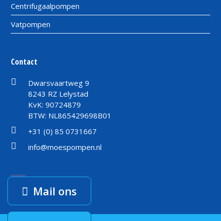
Centrifugaalpompen
Vatpompen
Contact
Dwarsvaartweg 9
8243 RZ Lelystad
KvK: 90724879
BTW: NL865429698B01
+31 (0) 85 0731667
info@moespompen.nl
Facebook
Mail ons