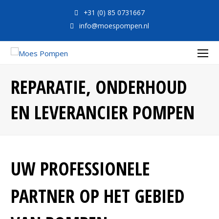
+31 (0) 85 0731667
info@moespompen.nl
O
Mo
REPARATIE, ONDERHOUD
M
EN LEVERANCIER POMPEN
UW PROFESSIONELE
PARTNER OP HET GEBIED