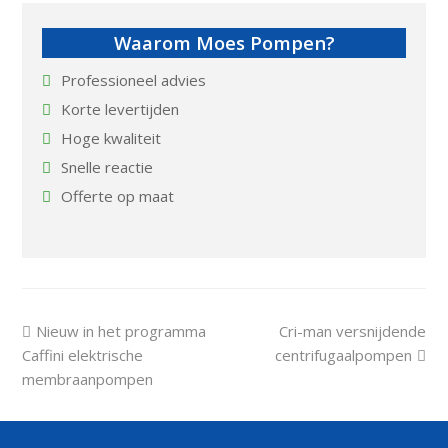
Waarom Moes Pompen?
Professioneel advies
Korte levertijden
Hoge kwaliteit
Snelle reactie
Offerte op maat
previous
next
Nieuw in het programma
Cri-man versnijdende
post:
post:
Caffini elektrische
centrifugaalpompen
membraanpompen