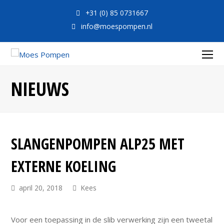
+31 (0) 85 0731667
info@moespompen.nl
O
Mo
NIEUWS
M
SLANGENPOMPEN ALP25 MET
EXTERNE KOELING
april 20, 2018
Kees
Voor een toepassing in de slib verwerking zijn een tweetal