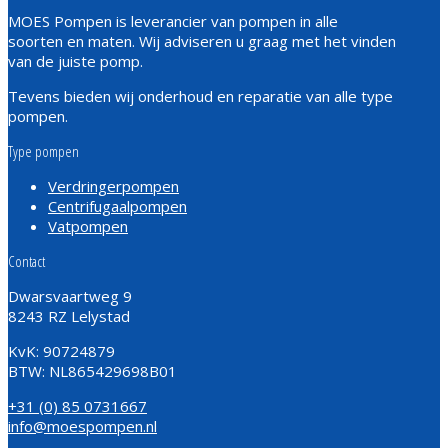
MOES Pompen is leverancier van pompen in alle
soorten en maten. Wij adviseren u graag met het vinden
van de juiste pomp.
Tevens bieden wij onderhoud en reparatie van alle type
pompen.
Type pompen
Verdringerpompen
Centrifugaalpompen
Vatpompen
Contact
Dwarsvaartweg 9
8243 RZ Lelystad
KvK: 90724879
BTW: NL865429698B01
+31 (0) 85 0731667
info@moespompen.nl