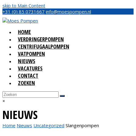
skip to Main Content
+31 (0) 85 0731667
info@moespompen.nl
HOME
VERDRINGERPOMPEN
CENTRIFUGAALPOMPEN
VATPOMPEN
NIEUWS
VACATURES
CONTACT
ZOEKEN
Open
Zoeken
Verzenden
Mobile
Close
×
Menu
search
NIEUWS
Home
Nieuws
Uncategorized
Slangenpompen