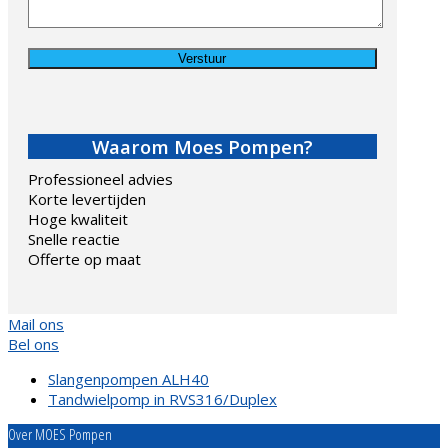
Gelieve dit veld leeg te laten.
Waarom Moes Pompen?
Professioneel advies
Korte levertijden
Hoge kwaliteit
Snelle reactie
Offerte op maat
Mail ons
Bel ons
previous
Slangenpompen ALH40
post:
next
Tandwielpomp in RVS316/Duplex
post:
Over MOES Pompen