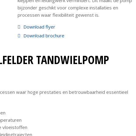
kleppen en leidingwerk vermindert. Dit maakt de pomp
bijzonder geschikt voor complexe installaties en
processen waar flexibiliteit gewenst is.
Download flyer
Download brochure
ILFELDER TANDWIELPOMP
ocessen waar hoge prestaties en betrouwbaarheid essentieel
sen
mperaturen
 vloeistoffen
leidingtrajecten