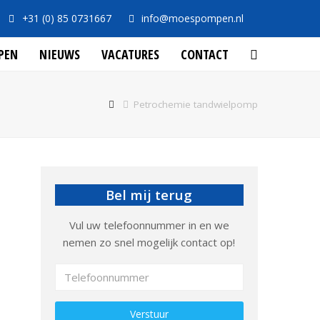
+31 (0) 85 0731667
info@moespompen.nl
PEN
NIEUWS
VACATURES
CONTACT
Petrochemie tandwielpomp
Bel mij terug
Vul uw telefoonnummer in en we
nemen zo snel mogelijk contact op!
Gelieve dit veld leeg te laten.