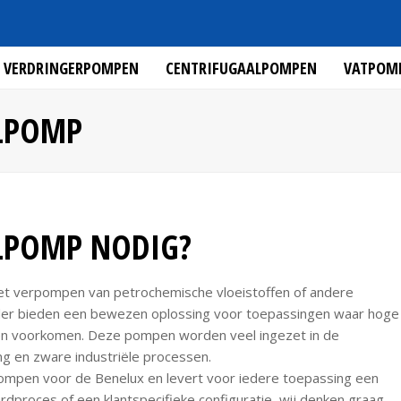
VERDRINGERPOMPEN
CENTRIFUGAALPOMPEN
VATPOM
LPOMP
LPOMP NODIG?
et verpompen van petrochemische vloeistoffen of andere
der bieden een bewezen oplossing voor toepassingen waar hoge
en voorkomen. Deze pompen worden veel ingezet in de
ng en zware industriële processen.
ompen voor de Benelux en levert voor iedere toepassing een
dproces of een klantspecifieke configuratie, wij denken graag