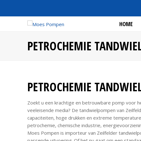
HOME
PETROCHEMIE TANDWIE
PETROCHEMIE TANDWIE
Zoekt u een krachtige en betrouwbare pomp voor h
veeleisende media? De tandwielpompen van Zeilfel
capaciteiten, hoge drukken en extreme temperatur
petrochemie, chemische industrie, energievoorzieni
Moes Pompen is importeur van Zeilfelder tandwielp
passende uitvoering. Of het nu gaat om een standaar