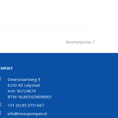
next
Bitumenpomp
post:
Contact
Dwarsvaartweg 9
8243 RZ Lelystad
KvK: 90724879
BTW: NL865429698B01
+31 (0) 85 0731667
info@moespompen.nl