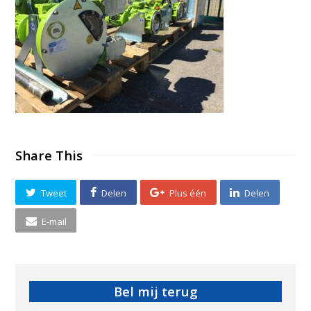
Share This
Tweet
Delen
Plus één
Delen
E-mail
Bel mij terug