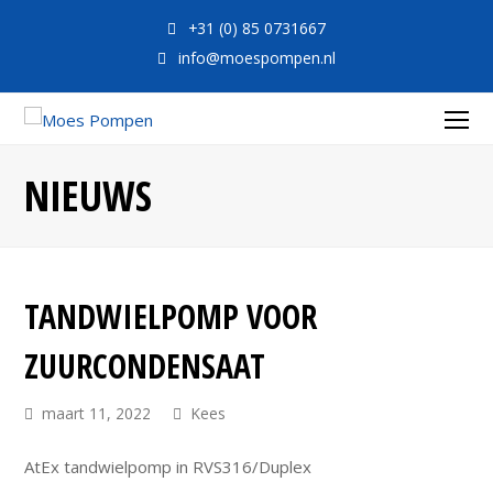
+31 (0) 85 0731667
info@moespompen.nl
O
Mo
NIEUWS
M
TANDWIELPOMP VOOR
ZUURCONDENSAAT
maart 11, 2022
Kees
AtEx tandwielpomp in RVS316/Duplex