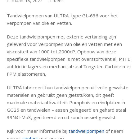
maart 18, 2022
Kees
Tandwielpompen van ULTRA, type GL-636 voor het
verpompen van olie en vetten.
Deze tandwielpompen met externe vertanding zijn
geleverd voor verpompen van olie en vetten met een
viscositeit van 1000 tot 2000cP. Opbouw van deze
specifieke tandwielpompen is met overstortventiel, PTFE
antifrictie lagers en mechanical seal Tungsten Carbide met
FPM elastomeren.
ULTRA fabriceert hun tandwielpompen uit volle gewalste
materialen en gebruikt geen gietstukken, dit geeft
maximale materiaal kwaliteit. Pomphuis en eindplaten in
GG25 en tandwielen – assen gelegeerd en gehard staal
39NiCrMo3, genitreerd en uit rondmassief gewalst
Kijk voor meer informatie bij
tandwielpompen
of neem
gerust
contact
met ons op.