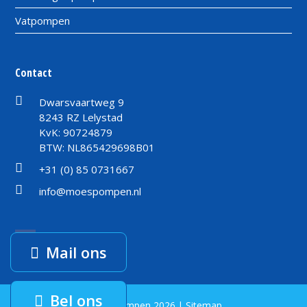
Vatpompen
Contact
Dwarsvaartweg 9
8243 RZ Lelystad
KvK: 90724879
BTW: NL865429698B01
+31 (0) 85 0731667
info@moespompen.nl
Facebook
Mail ons
Bel ons
Moes Pompen 2026 |
Sitemap