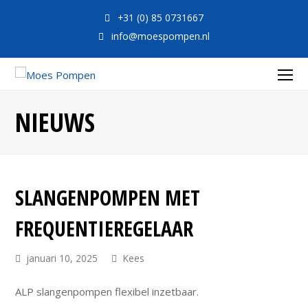
+31 (0) 85 0731667
info@moespompen.nl
O
Mo
NIEUWS
M
SLANGENPOMPEN MET
FREQUENTIEREGELAAR
januari 10, 2025
Kees
ALP slangenpompen flexibel inzetbaar.