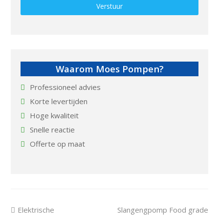
Gelieve dit veld leeg te laten.
Waarom Moes Pompen?
Professioneel advies
Korte levertijden
Hoge kwaliteit
Snelle reactie
Offerte op maat
previous
next
Elektrische
Slangengpomp Food grade